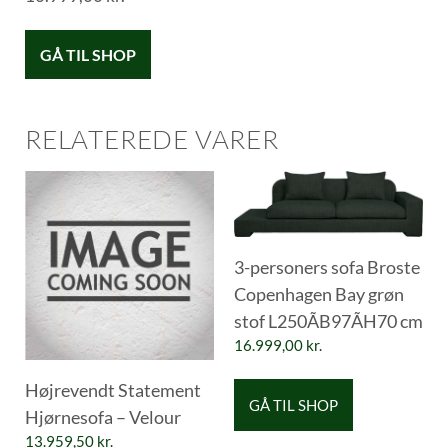
GÅ TIL SHOP
RELATEREDE VARER
3-personers sofa Broste
Copenhagen Bay grøn
stof L250ÃB97ÃH70 cm
16.999,00
kr.
Højrevendt Statement
GÅ TIL SHOP
Hjørnesofa – Velour
13.959,50
kr.