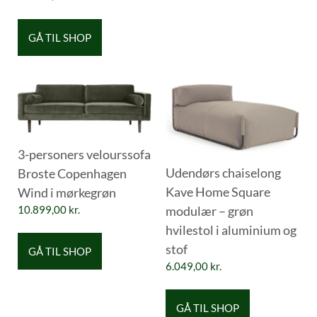
GÅ TIL SHOP
3-personers velourssofa
Udendørs chaiselong
Broste Copenhagen
Kave Home Square
Wind i mørkegrøn
modulær – grøn
10.899,00
kr.
hvilestol i aluminium og
stof
GÅ TIL SHOP
6.049,00
kr.
GÅ TIL SHOP