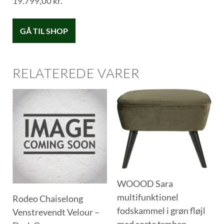
19.799,00
kr.
GÅ TIL SHOP
RELATEREDE VARER
WOOOD Sara
multifunktionel
Rodeo Chaiselong
fodskammel i grøn fløjl
Venstrevendt Velour –
med sorte træben –