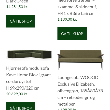
Dark Green
skammel & siddepuf,
14.281,50
kr.
H41 x B36 x L56 cm
1.139,00
kr.
GÅ TIL SHOP
GÅ TIL SHOP
Hjørnesofa modulsofa
Kave Home Blok i grønt
Loungesofa WOOOD
corduroystof
Exclusive Elizabeth,
H69x290/320 cm
olivengrøn, 185Ã80Ã78
20.699,00
kr.
cm – retrodesign og
metalben
GÅ TIL SHOP
4.699,00
kr.