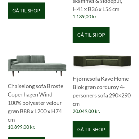
skammel & siddepuf,
H41 x B36 x L56 cm
GÅ TIL SHOP
1.139,00
kr.
GÅ TIL SHOP
Hjørnesofa Kave Home
Chaiselong sofa Broste
Blok grøn corduroy 4-
Copenhagen Wind
personers sofa 290×290
100% polyester velour
cm
grøn B88 x L200 x H74
20.049,00
kr.
cm
10.899,00
kr.
GÅ TIL SHOP