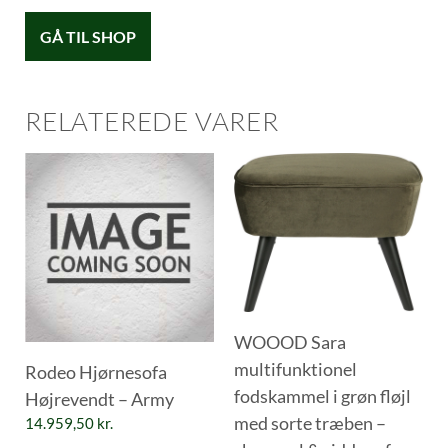
GÅ TIL SHOP
RELATEREDE VARER
WOOOD Sara
multifunktionel
Rodeo Hjørnesofa
fodskammel i grøn fløjl
Højrevendt – Army
med sorte træben –
14.959,50
kr.