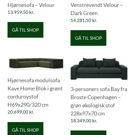
Hjørnesofa – Velour
Venstrevendt Velour –
13.959,50
kr.
Dark Green
14.281,50
kr.
GÅ TIL SHOP
GÅ TIL SHOP
Hjørnesofa modulsofa
Kave Home Blok i grønt
3-personers sofa Bay fra
corduroystof
Broste Copenhagen –
H69x290/320 cm
grøn økologisk stof
20.699,00
kr.
228x97x70 cm
18.349,00
kr.
GÅ TIL SHOP