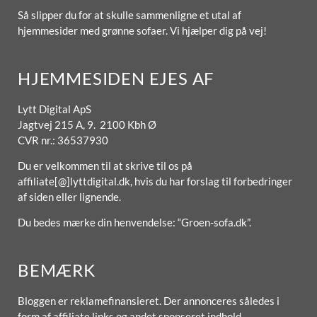
Så slipper du for at skulle sammenligne et utal af
hjemmesider med grønne sofaer. Vi hjælper dig på vej!
HJEMMESIDEN EJES AF
Lytt Digital ApS
Jagtvej 215 A, 9. 2100 Kbh Ø
CVR nr.: 36537930
Du er velkommen til at skrive til os på
affiliate[@]lyttdigital.dk, hvis du har forslag til forbedringer
af siden eller lignende.
Du bedes mærke din henvendelse: “Groen-sofa.dk”.
BEMÆRK
Bloggen er reklamefinansieret. Der annonceres således i
form af affiliate links og andet sponseret indhold.