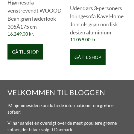
Hjørnesofa
Udendørs 3-personers
venstrevendt WOOOD
loungesofa Kave Home
Bean grøn læderlook
Joncols grøn nordisk
305Ã175 cm
design aluminium
16.249,00
kr.
11.099,00
kr.
GÅ TIL SHOP
GÅ TIL SHOP
VELKOMMEN TIL BLOGGEN
På hjemmesiden kan du finde informationer om grønne
sofaer!
Vi har samlet en oversigt over de mest populære grønne
sofaer, der bliver solgt i Danmark.