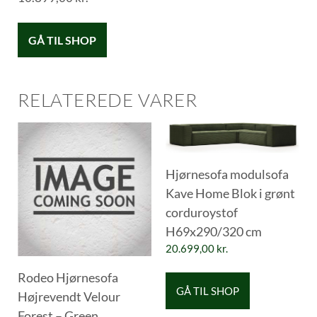
GÅ TIL SHOP
RELATEREDE VARER
Hjørnesofa modulsofa
Kave Home Blok i grønt
corduroystof
H69x290/320 cm
20.699,00
kr.
Rodeo Hjørnesofa
GÅ TIL SHOP
Højrevendt Velour
Forest – Green