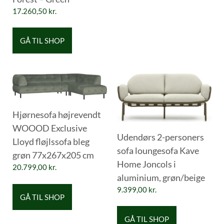
17.260,50
kr.
GÅ TIL SHOP
Hjørnesofa højrevendt
WOOOD Exclusive
Udendørs 2-personers
Lloyd fløjlssofa bleg
sofa loungesofa Kave
grøn 77x267x205 cm
Home Joncols i
20.799,00
kr.
aluminium, grøn/beige
9.399,00
kr.
GÅ TIL SHOP
GÅ TIL SHOP