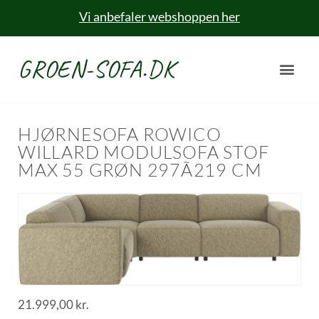
Vi anbefaler webshoppen her
GROEN-SOFA.DK
HJØRNESOFA ROWICO
WILLARD MODULSOFA STOF
MAX 55 GRØN 297Ã219 CM
21.999,00
kr.