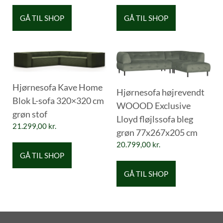
GÅ TIL SHOP
GÅ TIL SHOP
Hjørnesofa Kave Home
Hjørnesofa højrevendt
Blok L-sofa 320×320 cm
WOOOD Exclusive
grøn stof
Lloyd fløjlssofa bleg
21.299,00
kr.
grøn 77x267x205 cm
20.799,00
kr.
GÅ TIL SHOP
GÅ TIL SHOP