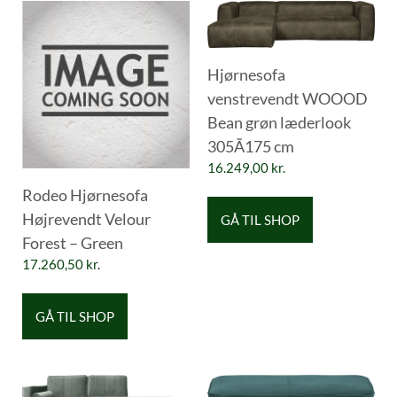
Hjørnesofa
venstrevendt WOOOD
Bean grøn læderlook
305Ã175 cm
16.249,00
kr.
Rodeo Hjørnesofa
Højrevendt Velour
GÅ TIL SHOP
Forest – Green
17.260,50
kr.
GÅ TIL SHOP