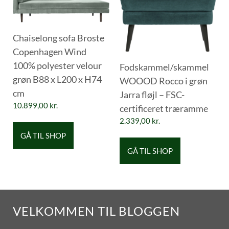
Chaiselong sofa Broste
Copenhagen Wind
100% polyester velour
Fodskammel/skammel
grøn B88 x L200 x H74
WOOOD Rocco i grøn
cm
Jarra fløjl – FSC-
10.899,00
kr.
certificeret træramme
2.339,00
kr.
GÅ TIL SHOP
GÅ TIL SHOP
VELKOMMEN TIL BLOGGEN